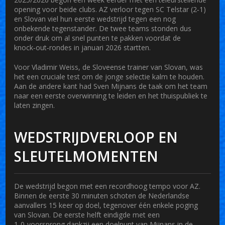
opening voor beide clubs. AZ verloor tegen SC Telstar (2‑1)
en Slovan viel hun eerste wedstrijd tegen een nog
onbekende tegenstander. De twee teams stonden dus
onder druk om al snel punten te pakken voordat de
knock‑out‑rondes in januari 2026 startten.
Voor
Vladimir Weiss
, de Sloveense trainer van Slovan, was
het een cruciale test om de jonge selectie kalm te houden.
Aan de andere kant had
Sven Mijnans
de taak om het team
naar een eerste overwinning te leiden en het thuispubliek te
laten zingen.
WEDSTRIJDVERLOOP EN
SLEUTELMOMENTEN
De wedstrijd begon met een recordhoog tempo voor AZ.
Binnen de eerste 30 minuten schoten de Nederlandse
aanvallers 15 keer op doel, tegenover één enkele poging
van Slovan. De eerste helft eindigde met een
1‑0‑voorsprong dankzij een doelpunt van Mijnans in de