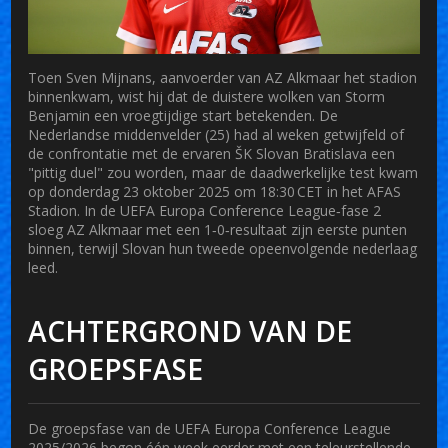
Toen
Sven Mijnans
, aanvoerder van
AZ Alkmaar
het stadion
binnenkwam, wist hij dat de duistere wolken van Storm
Benjamin een vroegtijdige start betekenden. De
Nederlandse middenvelder (25) had al weken getwijfeld of
de confrontatie met de ervaren
ŠK Slovan Bratislava
een
"pittig duel" zou worden, maar de daadwerkelijke test kwam
op donderdag 23 oktober 2025 om 18:30 CET in het
AFAS
Stadion
. In de
UEFA Europa Conference League
‑fase 2
sloeg AZ Alkmaar met een 1‑0‑resultaat zijn eerste punten
binnen, terwijl Slovan hun tweede opeenvolgende nederlaag
leed.
ACHTERGROND VAN DE
GROEPSFASE
De groepsfase van de
UEFA Europa Conference League
2025/2026
begon één week eerder met een teleurstellende