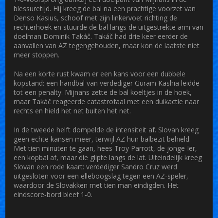
blessuretijd. Hij kreeg de bal na een prachtige voorzet van
Denso Kasius, schoof met zijn linkervoet richting de
rechterhoek en stuurde de bal langs de uitgestrekte arm van
doelman
Dominik Takáč
. Takáč had drie keer eerder de
aanvallen van AZ tegengehouden, maar kon de laatste niet
meer stoppen.
Na een korte rust kwam er een kans voor een dubbele
kopstand: een handbal van verdediger Guram Kashia leidde
tot een penalty. Mijnans zette de bal koeltjes in de hoek,
maar Takáč reageerde catastrofaal met een duikactie naar
rechts en hield het net buiten het net.
In de tweede helft dompelde de intensiteit af. Slovan kreeg
geen echte kansen meer, terwijl AZ hun balbezit behield.
Met tien minuten te gaan, hees Troy Parrott, de jonge Ier,
een kopbal af, maar die glipte langs de lat. Uiteindelijk kreeg
Slovan een rode kaart: verdediger Sandro Cruz werd
uitgesloten voor een elleboogslag tegen een AZ‑speler,
waardoor de Slovakken met tien man eindigden. Het
eindscore‑bord bleef 1‑0.