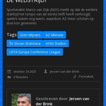
Sportanalist Marco van Dijk (NOS) merkt op dat de eerdere
starttijd het tempo van de eerste helft heeft verhoogd;
spelers waren nog warm, waardoor AZ meer schoten op
doel kon genereren.
Tags:
Sven Mijnans
AZ Alkmaar
ŠK Slovan Bratislava
AFAS Stadion
UEFA Europa Conference League
oktober 24 2025
Jeroen van der Brink
Permalink
0 Reacties
Geschreven door:
Jeroen van
der Brink