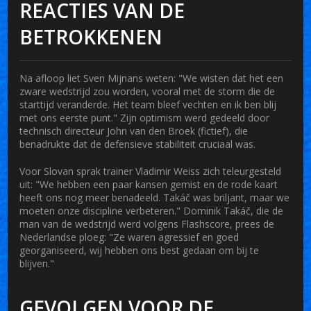
REACTIES VAN DE
BETROKKENEN
Na afloop liet
Sven Mijnans
weten: "We wisten dat het een
zware wedstrijd zou worden, vooral met de storm die de
starttijd veranderde. Het team bleef vechten en ik ben blij
met ons eerste punt." Zijn optimism werd gedeeld door
technisch directeur
John van den Broek
(fictief), die
benadrukte dat de defensieve stabiliteit cruciaal was.
Voor Slovan sprak trainer
Vladimir Weiss
zich teleurgesteld
uit: "We hebben een paar kansen gemist en de rode kaart
heeft ons nog meer benadeeld. Takáč was briljant, maar we
moeten onze discipline verbeteren." Dominik Takáč, die de
man van de wedstrijd werd volgens Flashscore, prees de
Nederlandse ploeg: "Ze waren agressief en goed
georganiseerd, wij hebben ons best gedaan om bij te
blijven."
GEVOLGEN VOOR DE