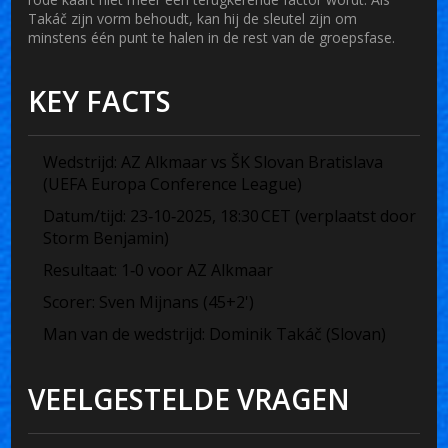
Takáč zijn vorm behoudt, kan hij de sleutel zijn om
minstens één punt te halen in de rest van de groepsfase.
KEY FACTS
Wedstrijd: AZ Alkmaar vs ŠK Slovan Bratislava
(UEFA Europa Conference League)
Datum/tijd: 23‑10‑2025, 18:30 CET (verplaatst door
Storm Benjamin)
Resultaat: 1‑0 voor AZ Alkmaar
Scorer: Sven Mijnans (45+2')
Man van de wedstrijd: Dominik Takáč (Slovan)
VEELGESTELDE VRAGEN