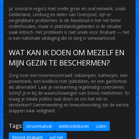
Ja. Vooral in regio’s met snelle groei en oud netwerk, zoals
Gelderland, Limburg en delen van Overijssel, zijn er
vergelijkbare problemen. In de Randstad is het net beter
onderhouden, maar in plattelandsgebieden is de situatie
vaak kritisch. Het probleem is niet uniek voor Brabant — het
is een nationale uitdaging die te lang is verwaarloosd.
WAT KAN IK DOEN OM MEZELF EN
MIJN GEZIN TE BESCHERMEN?
Zorg voor een reservevoorraad: zaklampen, batterijen, een
powerbank, een koelbox met ijsblokken, en een gasfornuis
als alternatief. Laat je verwarming regelmatig controleren.
Schrijf je in bij de waarschuwingen van
Enexis Netbeheer
. En
vraag je lokale politici: wat doen ze om het net te
versterken? Samenwerking en bewustwording zijn de eerste
stappen naar veiligheid.
Tags:
stroomuitval
elektriciteitsnet
Uden
Noord-Brabant
vol net