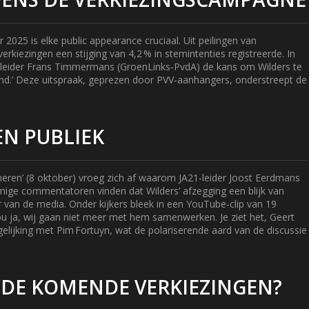
025 is elke public appearance cruciaal. Uit peilingen van
erkiezingen een stijging van 4,2 % in stemintenties registreerde. In
ieleider Frans Timmermans (GroenLinks‑PvdA) de kans om Wilders te
land.’ Deze uitspraak, geprezen door PVV‑aanhangers, onderstreept de
EN PUBLIEK
eren’ (8 oktober) vroeg zich af waarom JA21‑leider Joost Eerdmans
ge commentatoren vinden dat Wilders’ afzegging een blijk van
 van de media. Onder kijkers bleek in een YouTube‑clip van 19
u ja, wij gaan niet meer met hem samenwerken. Je ziet het, Geert
rgelijking met Pim Fortuyn, wat de polariserende aard van de discussie
 DE KOMENDE VERKIEZINGEN?