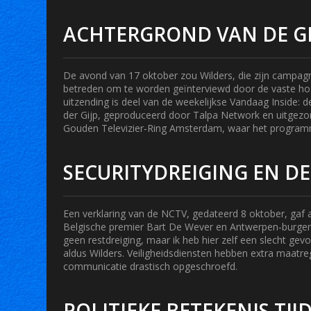
ACHTERGROND VAN DE G
De avond van 17 oktober zou Wilders, die zijn campagn
betreden om te worden geïnterviewd door de vaste hos
uitzending is deel van de weekelijkse
Vandaag Inside: d
der Gijp
, geproduceerd door Talpa Network en uitgezo
Gouden Televizier‑Ring
Amsterdam
, waar het programm
SECURITYDREIGING EN DE
Een verklaring van de NCTV, gedateerd 8 oktober, gaf aa
Belgische premier
Bart De Wever
en Antwerpen‑burge
geen restdreiging, maar ik heb hier zelf een slecht gevo
aldus Wilders. Veiligheidsdiensten hebben extra maatre
communicatie drastisch opgeschroefd.
POLITIEKE BETEKENIS TI