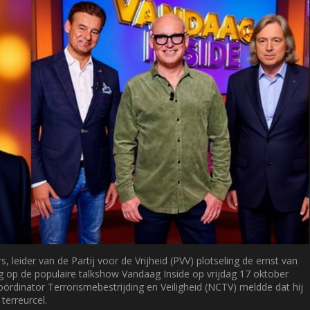
rs
,
leider van de
Partij voor de Vrijheid
(PVV)
plotseling de ernst van
ng op de populaire talkshow
Vandaag Inside
op vrijdag 17 oktober
ördinator Terrorismebestrijding en Veiligheid
(NCTV)
meldde dat hij
terreurcel.