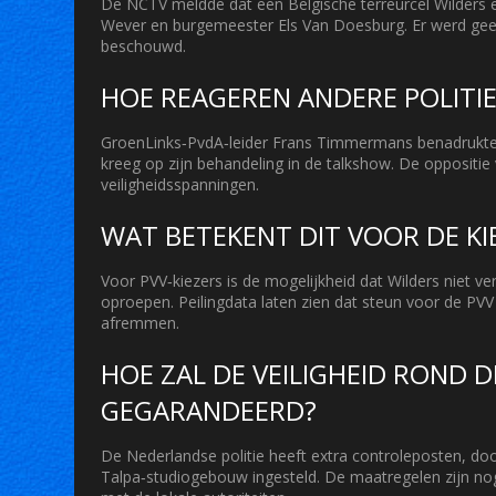
De NCTV meldde dat een Belgische terreurcel Wilders e
Wever en burgemeester Els Van Doesburg. Er werd geen d
beschouwd.
HOE REAGEREN ANDERE POLITIE
GroenLinks‑PvdA‑leider Frans Timmermans benadrukte eer
kreeg op zijn behandeling in de talkshow. De oppositie
veiligheidsspanningen.
WAT BETEKENT DIT VOOR DE KI
Voor PVV‑kiezers is de mogelijkheid dat Wilders niet v
oproepen. Peilingdata laten zien dat steun voor de P
afremmen.
HOE ZAL DE VEILIGHEID ROND 
GEGARANDEERD?
De Nederlandse politie heeft extra controleposten, d
Talpa‑studiogebouw ingesteld. De maatregelen zijn no