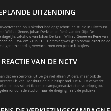
EPLANDE UITZENDING
e‑activiteiten op 8 oktober had opgeschort, de studio in Hilversum
ts Wilfred Genee, Johan Derksen en René van der Gijp. De
e dagelijks talkshow van Johan Derksen, Wilfred Genee en René van
nden op SBS6 om 21:35 CET. De timing was geen toeval: direct na de
a genomineerd is, verwacht men een piek in kijkcijfers.
 REACTIE VAN DE NCTV
n dat een terrorcel uit België niet alleen Wilders, maar ook de
meester
Els Van Doesburg
op hun hitlijst had. ‘De NCTV verwacht
el bij en dus schort ik al mijn campagneactiviteiten voorlopig op,’
gelen rondom de studio, maar de dreiging heeft de politieke
JDENS DE VERKIEZINGSCAMPAGNE