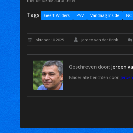
met de lokale autoriteiten.
Tags:
Geert Wilders
PVV
Vandaag Inside
NC
oktober 10 2025
Jeroen van der Brink
Geschreven door:
Jeroen va
Blader alle berichten door:
Jeroen