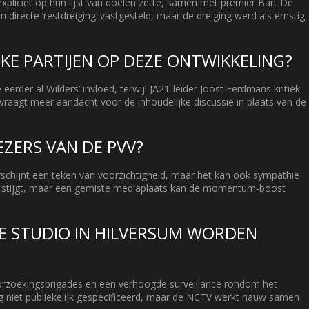
xpliciet op hun lijst van doelen zette, samen met premier Bart De
irecte ‘restdreiging’ vastgesteld, maar de dreiging werd als ernstig
KE PARTIJEN OP DEZE ONTWIKKELING?
der al Wilders’ invloed, terwijl JA21‑leider Joost Eerdmans kritiek
 vraagt meer aandacht voor de inhoudelijke discussie in plaats van de
EZERS VAN DE PVV?
erschijnt een teken van voorzichtigheid, maar het kan ook sympathie
VV stijgt, maar een gemiste mediaplaats kan de momentum‑boost
DE STUDIO IN HILVERSUM WORDEN
oorzoekingsbrigades en een verhoogde surveillance rondom het
g niet publiekelijk gespecificeerd, maar de NCTV werkt nauw samen