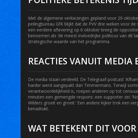
Met de algemene verkiezingen gepland voor 29 oktober 2
peilingbureau GfK blijkt dat de PVV drie weken voor de v
een eerdere aflevering op 6 oktober kreeg de opposit
benoemen als ‘de meest invloedrijke politicus van dit 
strategische waarde van het programma.
REACTIES VANUIT MEDIA 
De media staan verdeeld. De Telegraaf‑podcast ‘Afham
harder werd aangepakt dan Timmermans. Terwijl sommi
verantwoordelijkheid is, roepen anderen op tot censuur
minuten een gemengde respons: een supporter zei: ‘No
Wilders groeit en groeit.’ Een andere kijker trok een ve
benadrukt.
WAT BETEKENT DIT VOOR