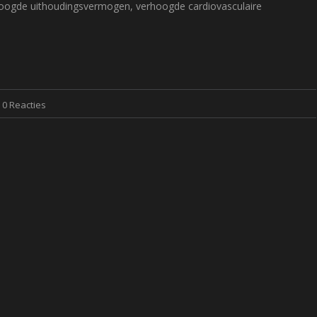
verhoogde uithoudingsvermogen, verhoogde cardiovasculaire
0 Reacties